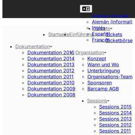
Alemán (formal)
Alemán (informal)
Inglés
Tickets
Español
Startseite
Einführung
Tickets
Francés
Ticketbörse
Dokumentation
Dokumentation 2015
Organisation
Dokumentation 2014
Konzept
Dokumentation 2013
Wann und Wo
Dokumentation 2012
Unterbringung
Dokumentation 2011
Organisations-Team
Dokumentation 2010
Sponsoren
Dokumentation 2009
Barcamp AGB
Dokumentation 2008
Sessions
Sessions 2015
Sessions 2014
Sessions 2013
Sessions 2012
Sessions 2011