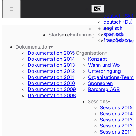
deutsch (Sie)
deutsch (Du)
englisch
Tickets
spanisch
Startseite
Einführung
Tickets
französisch
Ticketbörse
Dokumentation
Dokumentation 2015
Organisation
Dokumentation 2014
Konzept
Dokumentation 2013
Wann und Wo
Dokumentation 2012
Unterbringung
Dokumentation 2011
Organisations-Team
Dokumentation 2010
Sponsoren
Dokumentation 2009
Barcamp AGB
Dokumentation 2008
Sessions
Sessions 2015
Sessions 2014
Sessions 2013
Sessions 2012
Sessions 2011