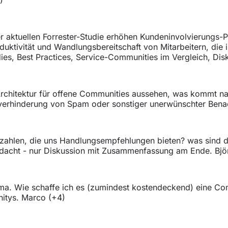
 aktuellen Forrester-Studie erhöhen Kundeninvolvierungs-Pl
oduktivität und Wandlungsbereitschaft von Mitarbeitern, di
ies, Best Practices, Service-Communities im Vergleich, Dis
rchitektur für offene Communities aussehen, was kommt na
verhinderung von Spam oder sonstiger unerwünschter Benac
zahlen, die uns Handlungsempfehlungen bieten? was sind di
gedacht - nur Diskussion mit Zusammenfassung am Ende. Bjö
ma. Wie schaffe ich es (zumindest kostendeckend) eine Com
itys. Marco (+4)