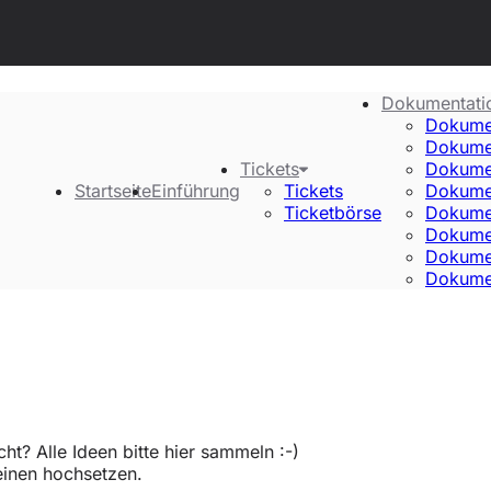
Dokumentati
Dokume
Dokume
Tickets
Dokume
Startseite
Einführung
Tickets
Dokume
Ticketbörse
Dokumen
Dokume
Dokume
Dokume
ht? Alle Ideen bitte hier sammeln :-)
einen hochsetzen.