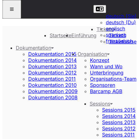
deutsch (Sie)
deutsch (Du)
englisch
Tickets
spanisch
Startseite
Einführung
Tickets
französisch
Ticketbörse
Dokumentation
Dokumentation 2015
Organisation
Dokumentation 2014
Konzept
Dokumentation 2013
Wann und Wo
Dokumentation 2012
Unterbringung
Dokumentation 2011
Organisations-Team
Dokumentation 2010
Sponsoren
Dokumentation 2009
Barcamp AGB
Dokumentation 2008
Sessions
Sessions 2015
Sessions 2014
Sessions 2013
Sessions 2012
Sessions 2011