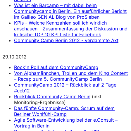
Was ist ein Barcamp – mit dabei beim
Communitycamp in Berlin. Ein ausführlicher Bericht
im Galileo GENIAL Blog von ProSieben
KPIs - Welche Kennzahlen soll ich wirklich
anschauen – Zusammenfassung der Diskussion und
kritische TOP 10 KPI Liste für Facebook
Community Camp Berlin 2012 - verdammte Axt
29.10.2012
Rock'n Roll auf dem CommunityCamp
Von Alphamännchen, Trollen und dem King Content
– Recap zum 5. CommunityCamp Berlin
CommunityCamp 2012 – Rückblick auf 2 Tage
#ccb12
Rückblick Community Camp Berlin
(inkl.
Monitoring-Ergebnisse)
Das fünfte Community-Camp: Scrum auf dem
Berliner Wohlfühl-Camp
Agile Software-Entwicklung bei der e.Consult –
Vortrag in Berlin