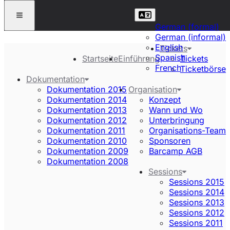
German (formal)
German (informal)
English
Tickets
Spanish
Startseite
Einführung
Tickets
French
Ticketbörse
Dokumentation
Dokumentation 2015
Organisation
Dokumentation 2014
Konzept
Dokumentation 2013
Wann und Wo
Dokumentation 2012
Unterbringung
Dokumentation 2011
Organisations-Team
Dokumentation 2010
Sponsoren
Dokumentation 2009
Barcamp AGB
Dokumentation 2008
Sessions
Sessions 2015
Sessions 2014
Sessions 2013
Sessions 2012
Sessions 2011