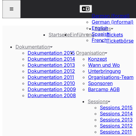
German (formal)
German (informal)
English
Tickets
Spanish
Startseite
Einführung
Tickets
French
Ticketbörse
Dokumentation
Dokumentation 2015
Organisation
Dokumentation 2014
Konzept
Dokumentation 2013
Wann und Wo
Dokumentation 2012
Unterbringung
Dokumentation 2011
Organisations-Team
Dokumentation 2010
Sponsoren
Dokumentation 2009
Barcamp AGB
Dokumentation 2008
Sessions
Sessions 2015
Sessions 2014
Sessions 2013
Sessions 2012
Sessions 2011